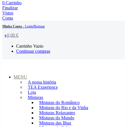
0
Carrinho
Finalizar
Vistos
Conta
Minha Conta -
Login/Registar
0,00
€
0
Carrinho Vazio
Continuar compras
MENU
A nossa história
TEA Experience
Loja
Misturas
Misturas do Românico
Misturas do Rio e da Vinha
Misturas Relaxantes
Misturas do Mundo
Misturas das Ilhas