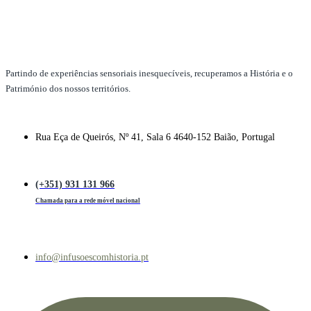
Partindo de experiências sensoriais inesquecíveis, recuperamos a História e o
Património dos nossos territórios.
Rua Eça de Queirós, Nº 41, Sala 6 4640-152 Baião, Portugal
(+351) 931 131 966
Chamada para a rede móvel nacional
info@infusoescomhistoria.pt