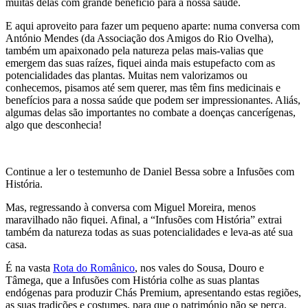
muitas delas com grande benefício para a nossa saúde.
E aqui aproveito para fazer um pequeno aparte: numa conversa com
António Mendes (da Associação dos Amigos do Rio Ovelha),
também um apaixonado pela natureza pelas mais-valias que
emergem das suas raízes, fiquei ainda mais estupefacto com as
potencialidades das plantas. Muitas nem valorizamos ou
conhecemos, pisamos até sem querer, mas têm fins medicinais e
benefícios para a nossa saúde que podem ser impressionantes. Aliás,
algumas delas são importantes no combate a doenças cancerígenas,
algo que desconhecia!
Continue a ler o testemunho de Daniel Bessa sobre a Infusões com
História.
Mas, regressando à conversa com Miguel Moreira, menos
maravilhado não fiquei. Afinal, a “Infusões com História” extrai
também da natureza todas as suas potencialidades e leva-as até sua
casa.
É na vasta
Rota do Românico
, nos vales do Sousa, Douro e
Tâmega, que a Infusões com História colhe as suas plantas
endógenas para produzir Chás Premium, apresentando estas regiões,
as suas tradições e costumes, para que o património não se perca.