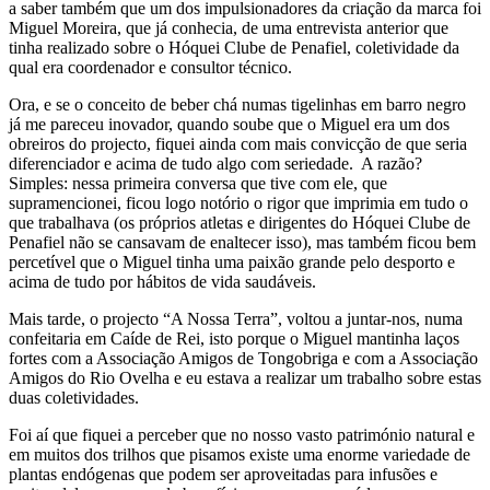
a saber também que um dos impulsionadores da criação da marca foi
Miguel Moreira, que já conhecia, de uma entrevista anterior que
tinha realizado sobre o Hóquei Clube de Penafiel, coletividade da
qual era coordenador e consultor técnico.
Ora, e se o conceito de beber chá numas tigelinhas em barro negro
já me pareceu inovador, quando soube que o Miguel era um dos
obreiros do projecto, fiquei ainda com mais convicção de que seria
diferenciador e acima de tudo algo com seriedade. A razão?
Simples: nessa primeira conversa que tive com ele, que
supramencionei, ficou logo notório o rigor que imprimia em tudo o
que trabalhava (os próprios atletas e dirigentes do Hóquei Clube de
Penafiel não se cansavam de enaltecer isso), mas também ficou bem
percetível que o Miguel tinha uma paixão grande pelo desporto e
acima de tudo por hábitos de vida saudáveis.
Mais tarde, o projecto “A Nossa Terra”, voltou a juntar-nos, numa
confeitaria em Caíde de Rei, isto porque o Miguel mantinha laços
fortes com a Associação Amigos de Tongobriga e com a Associação
Amigos do Rio Ovelha e eu estava a realizar um trabalho sobre estas
duas coletividades.
Foi aí que fiquei a perceber que no nosso vasto património natural e
em muitos dos trilhos que pisamos existe uma enorme variedade de
plantas endógenas que podem ser aproveitadas para infusões e