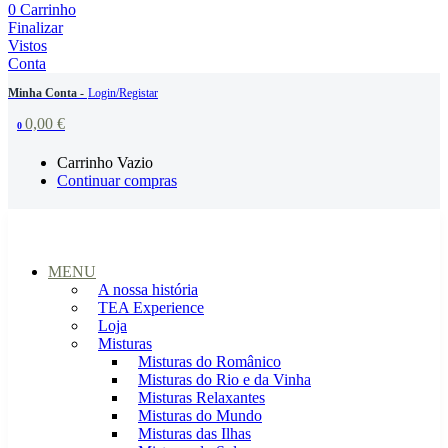
0
Carrinho
Finalizar
Vistos
Conta
Minha Conta -
Login/Registar
0,00
€
0
Carrinho Vazio
Continuar compras
MENU
A nossa história
TEA Experience
Loja
Misturas
Misturas do Românico
Misturas do Rio e da Vinha
Misturas Relaxantes
Misturas do Mundo
Misturas das Ilhas