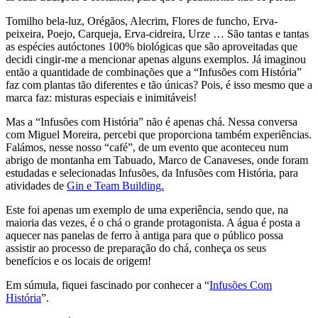
Tomilho bela-luz, Orégãos, Alecrim, Flores de funcho, Erva-
peixeira, Poejo, Carqueja, Erva-cidreira, Urze … São tantas e tantas
as espécies autóctones 100% biológicas que são aproveitadas que
decidi cingir-me a mencionar apenas alguns exemplos. Já imaginou
então a quantidade de combinações que a “Infusões com História”
faz com plantas tão diferentes e tão únicas? Pois, é isso mesmo que a
marca faz: misturas especiais e inimitáveis!
Mas a “Infusões com História” não é apenas chá. Nessa conversa
com Miguel Moreira, percebi que proporciona também experiências.
Falámos, nesse nosso “café”, de um evento que aconteceu num
abrigo de montanha em Tabuado, Marco de Canaveses, onde foram
estudadas e selecionadas Infusões, da Infusões com História, para
atividades de
Gin e Team Building.
Este foi apenas um exemplo de uma experiência, sendo que, na
maioria das vezes, é o chá o grande protagonista. A água é posta a
aquecer nas panelas de ferro à antiga para que o público possa
assistir ao processo de preparação do chá, conheça os seus
benefícios e os locais de origem!
Em súmula, fiquei fascinado por conhecer a “
Infusões Com
História
”.