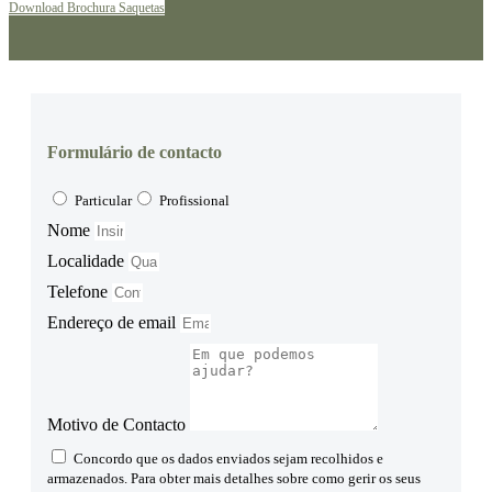
Download Brochura Saquetas
may
be
chosen
on
the
product
page
Formulário de contacto
Particular
Profissional
Nome
Localidade
Telefone
Endereço de email
Motivo de Contacto
Concordo que os dados enviados sejam recolhidos e
armazenados. Para obter mais detalhes sobre como gerir os seus