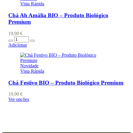
Vista Rápida
variants.
The
Chá Ah Amália BIO – Produto Biológico
options
may
Premium
be
chosen
19,90
€
on
Quantidade
the
Adicionar
product
page
Novidade
Vista Rápida
Chá Festivo BIO – Produto Biológico Premium
19,90
€
This
Ver opções
product
has
multiple
variants.
Consulte a nossa brochura
The
options