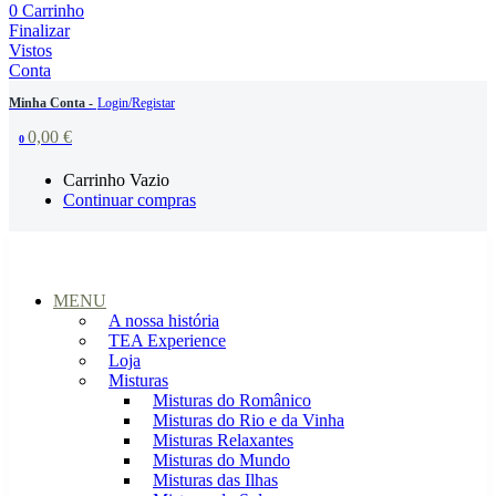
0
Carrinho
Finalizar
Vistos
Conta
Minha Conta -
Login/Registar
0,00
€
0
Carrinho Vazio
Continuar compras
MENU
A nossa história
TEA Experience
Loja
Misturas
Misturas do Românico
Misturas do Rio e da Vinha
Misturas Relaxantes
Misturas do Mundo
Misturas das Ilhas