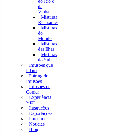
do Rio e
da
Vinha
Misturas
Relaxantes
Misturas
do
Mundo
Misturas
das Ilhas
Misturas
do Sul
Infusões que
falam
Pairing de
Infusões
Infusões de
Comer
Experiência
360º
Ilustrações
Exportações
Parceiros
Notícias
Blog