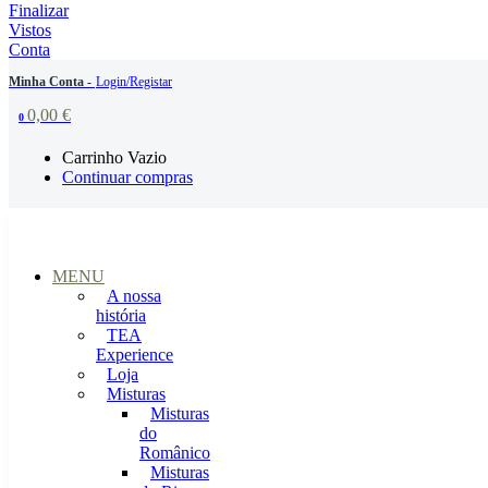
Finalizar
Vistos
Conta
Minha Conta -
Login/Registar
0,00
€
0
Carrinho Vazio
Continuar compras
MENU
A nossa
história
TEA
Experience
Loja
Misturas
Misturas
do
Românico
Misturas