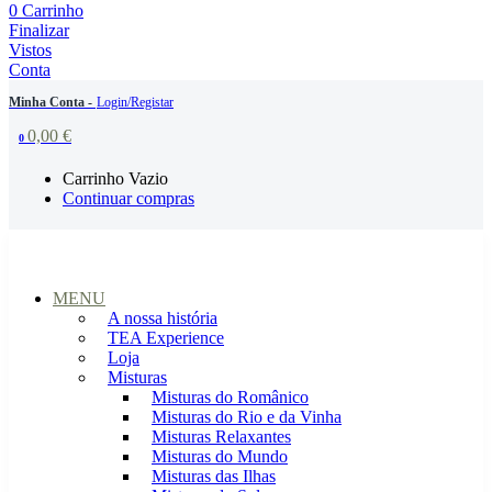
0
Carrinho
Finalizar
Vistos
Conta
Minha Conta -
Login/Registar
0,00
€
0
Carrinho Vazio
Continuar compras
MENU
A nossa história
TEA Experience
Loja
Misturas
Misturas do Românico
Misturas do Rio e da Vinha
Misturas Relaxantes
Misturas do Mundo
Misturas das Ilhas