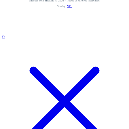
Infusões com História © 2026 – Todos os direitos reservados.
Site by:
VC.
0