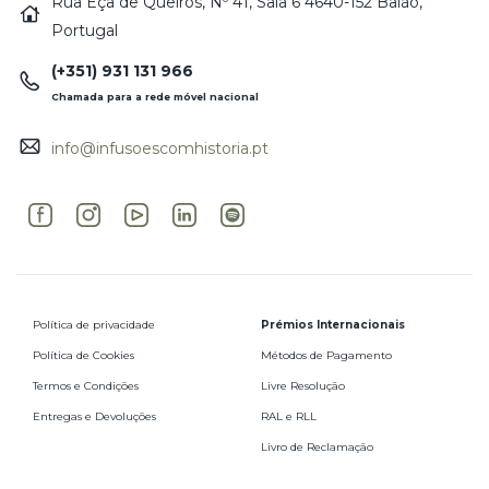
Rua Eça de Queirós, Nº 41, Sala 6 4640-152 Baião,
Portugal
(+351) 931 131 966
Chamada para a rede móvel nacional
info@infusoescomhistoria.pt
Política de privacidade
Prémios Internacionais
Política de Cookies
Métodos de Pagamento
Termos e Condições
Livre Resolução
Entregas e Devoluções
RAL e RLL
Livro de Reclamação