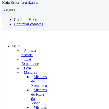
Minha Conta -
Login/Registar
0,00
€
0
Carrinho Vazio
Continuar compras
MENU
A nossa
história
TEA
Experience
Loja
Misturas
Misturas
do
Românico
Misturas
do Rio e
da
Vinha
Misturas