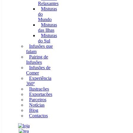
Relaxantes
Misturas
do
Mundo
Misturas
das Ilhas
Misturas
do Sul
Infusões que
falam
Pairing de
Infusões
Infusões de
Comer
Experiência
360º
Ilustrações
Exportações
Parceiros
Notícias
Blog
Contactos