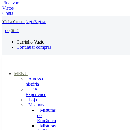
Finalizar
Vistos
Conta
Minha Conta -
Login/Registar
0,00
€
0
Carrinho Vazio
Continuar compras
MENU
A nossa
história
TEA
Experience
Loja
Misturas
Misturas
do
Românico
Misturas