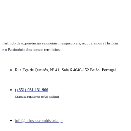
product
has
multiple
variants.
The
options
may
be
chosen
Partindo de experiências sensoriais inesquecíveis, recuperamos a História
on
e o Património dos nossos territórios.
the
product
page
Rua Eça de Queirós, Nº 41, Sala 6 4640-152 Baião, Portugal
(+351) 931 131 966
Chamada para a rede móvel nacional
info@infusoescomhistoria.pt