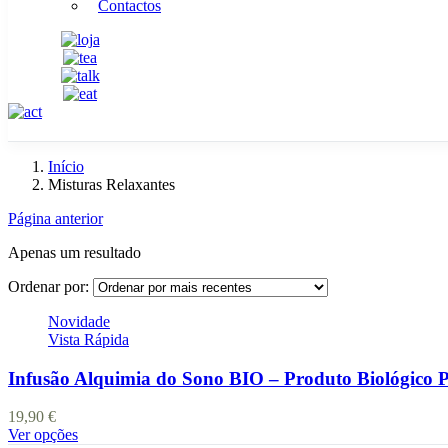
Contactos
Início
Misturas Relaxantes
Página anterior
Apenas um resultado
Ordenar por:
Novidade
Vista Rápida
Infusão Alquimia do Sono BIO – Produto Biológico
19,90
€
This
Ver opções