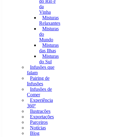
do Rio e
da
Vinha
Misturas
Relaxantes
Misturas
do
Mundo
Misturas
das Ilhas
Misturas
do Sul
Infusões que
falam
Pairing de
Infusões
Infusões de
Comer
Experiência
360º
Ilustrações
Exportações
Parceiros
Notícias
Blog