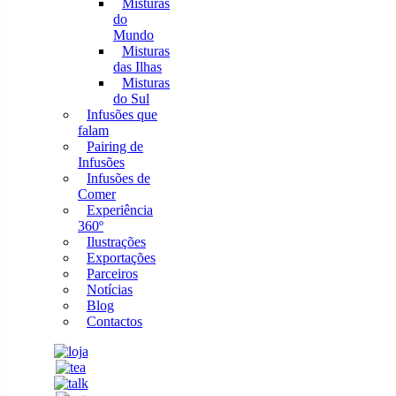
Misturas
do
Mundo
Misturas
das Ilhas
Misturas
do Sul
Infusões que
falam
Pairing de
Infusões
Infusões de
Comer
Experiência
360º
Ilustrações
Exportações
Parceiros
Notícias
Blog
Contactos