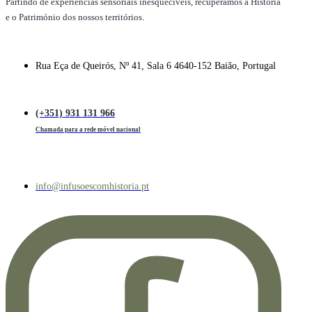
Partindo de experiências sensoriais inesquecíveis, recuperamos a História
e o Património dos nossos territórios.
Rua Eça de Queirós, Nº 41, Sala 6 4640-152 Baião, Portugal
(+351) 931 131 966
Chamada para a rede móvel nacional
info@infusoescomhistoria.pt