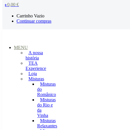
0,00
€
0
Carrinho Vazio
Continuar compras
MENU
A nossa
história
TEA
Experience
Loja
Misturas
Misturas
do
Românico
Misturas
do Rio e
da
Vinha
Misturas
Relaxantes