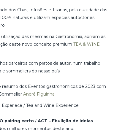
do dos Chás, Infusões e Tisanas, pela qualidade das
100% naturais e utilizam espécies autóctones
ro.
l utilização das mesmas na Gastronomia, abriram as
riação deste novo conceito premium
TEA & WINE
os parceiros com pratos de autor, num trabalho
 e sommeliers do nosso país.
te resumo dos Eventos gastronómicos de 2023 com
o Sommelier
André Figuinha
a Experiece / Tea and Wine Experience
O pairing certo
/
ACT – Ebulição de ideias
dos melhores momentos deste ano.