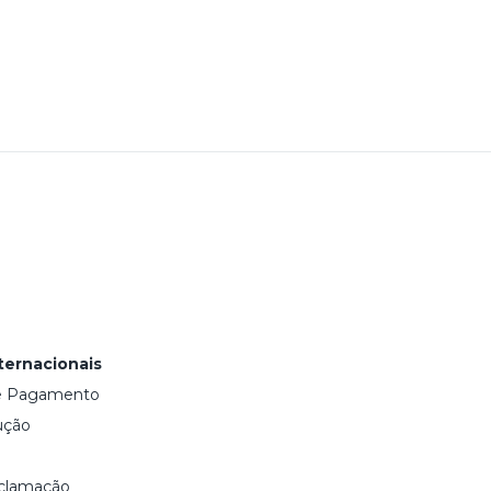
ternacionais
e Pagamento
ução
eclamação