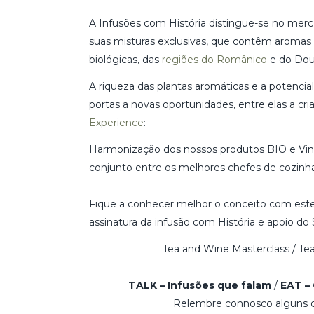
A Infusões com História distingue-se no merca
suas misturas exclusivas, que contêm aromas 
biológicas, das
regiões do Românico
e do Dou
A riqueza das plantas aromáticas e a potencia
portas a novas oportunidades, entre elas a c
Experience
:
Harmonização dos nossos produtos BIO e Vinh
conjunto entre os melhores chefes de cozinha
Fique a conhecer melhor o conceito com es
assinatura da infusão com História e apoio d
Tea and Wine Masterclass / Te
TALK – Infusões que falam
/
EAT – 
Relembre connosco alguns 