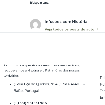
Etiquetas:
Infusões com História
Veja todos os posts do autor
Partindo de experiências sensoriais inesquecíveis,
recuperamos a História e o Património dos nossos
territórios.
Pol
Rua Eça de Queirós, Nº 41, Sala 6 4640-152
Pol
Baião, Portugal
Te
En
(+351) 931 131 966