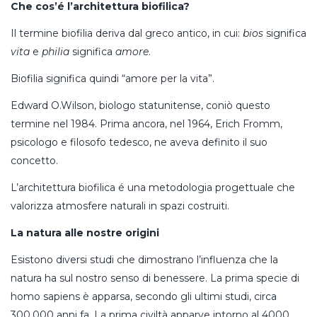
Che cos’é l’architettura biofilica?
Il termine biofilia deriva dal greco antico, in cui:
bios
significa
vita
e
philia
significa
amore
.
Biofilia significa quindi “amore per la vita”.
Edward O.Wilson, biologo statunitense, coniò questo
termine nel 1984. Prima ancora, nel 1964, Erich Fromm,
psicologo e filosofo tedesco, ne aveva definito il suo
concetto.
L’architettura biofilica é una metodologia progettuale che
valorizza atmosfere naturali in spazi costruiti.
La natura alle nostre origini
Esistono diversi studi che dimostrano l’influenza che la
natura ha sul nostro senso di benessere. La prima specie di
homo sapiens è apparsa, secondo gli ultimi studi, circa
300.000 anni fa. La prima civiltà apparve intorno al 4000