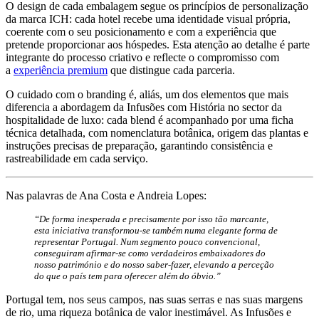
O design de cada embalagem segue os princípios de personalização
da marca ICH: cada hotel recebe uma identidade visual própria,
coerente com o seu posicionamento e com a experiência que
pretende proporcionar aos hóspedes. Esta atenção ao detalhe é parte
integrante do processo criativo e reflecte o compromisso com
a
experiência premium
que distingue cada parceria.
O cuidado com o branding é, aliás, um dos elementos que mais
diferencia a abordagem da Infusões com História no sector da
hospitalidade de luxo: cada blend é acompanhado por uma ficha
técnica detalhada, com nomenclatura botânica, origem das plantas e
instruções precisas de preparação, garantindo consistência e
rastreabilidade em cada serviço.
Nas palavras de Ana Costa e Andreia Lopes:
“De forma inesperada e precisamente por isso tão marcante,
esta iniciativa transformou-se também numa elegante forma de
representar Portugal. Num segmento pouco convencional,
conseguiram afirmar-se como verdadeiros embaixadores do
nosso património e do nosso saber-fazer, elevando a perceção
do que o país tem para oferecer além do óbvio.”
Portugal tem, nos seus campos, nas suas serras e nas suas margens
de rio, uma riqueza botânica de valor inestimável. As Infusões e