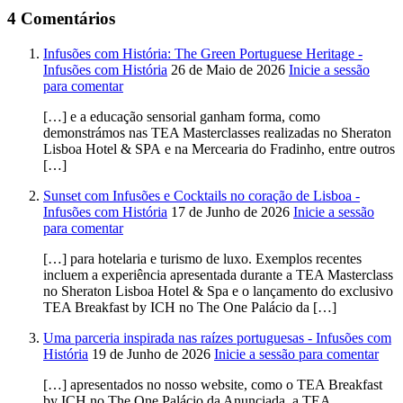
4 Comentários
Infusões com História: The Green Portuguese Heritage -
Infusões com História
26 de Maio de 2026
Inicie a sessão
para comentar
[…] e a educação sensorial ganham forma, como
demonstrámos nas TEA Masterclasses realizadas no Sheraton
Lisboa Hotel & SPA e na Mercearia do Fradinho, entre outros
[…]
Sunset com Infusões e Cocktails no coração de Lisboa -
Infusões com História
17 de Junho de 2026
Inicie a sessão
para comentar
[…] para hotelaria e turismo de luxo. Exemplos recentes
incluem a experiência apresentada durante a TEA Masterclass
no Sheraton Lisboa Hotel & Spa e o lançamento do exclusivo
TEA Breakfast by ICH no The One Palácio da […]
Uma parceria inspirada nas raízes portuguesas - Infusões com
História
19 de Junho de 2026
Inicie a sessão para comentar
[…] apresentados no nosso website, como o TEA Breakfast
by ICH no The One Palácio da Anunciada, a TEA