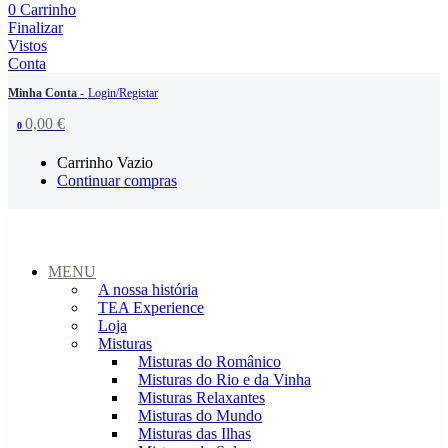
0
Carrinho
Finalizar
Vistos
Conta
Minha Conta -
Login/Registar
0,00
€
0
Carrinho Vazio
Continuar compras
MENU
A nossa história
TEA Experience
Loja
Misturas
Misturas do Românico
Misturas do Rio e da Vinha
Misturas Relaxantes
Misturas do Mundo
Misturas das Ilhas