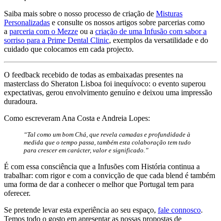
Saiba mais sobre o nosso processo de criação de
Misturas
Personalizadas
e consulte os nossos artigos sobre parcerias como
a
parceria com o Mezze
ou a
criação de uma Infusão com sabor a
sorriso para a Prime Dental Clinic
, exemplos da versatilidade e do
cuidado que colocamos em cada projecto.
O feedback recebido de todas as embaixadas presentes na
masterclass do Sheraton Lisboa foi inequívoco: o evento superou
expectativas, gerou envolvimento genuíno e deixou uma impressão
duradoura.
Como escreveram Ana Costa e Andreia Lopes:
“Tal como um bom Chá, que revela camadas e profundidade à
medida que o tempo passa, também esta colaboração tem tudo
para crescer em carácter, valor e significado.”
É com essa consciência que a Infusões com História continua a
trabalhar: com rigor e com a convicção de que cada blend é também
uma forma de dar a conhecer o melhor que Portugal tem para
oferecer.
Se pretende levar esta experiência ao seu espaço,
fale connosco
.
Temos todo o gosto em apresentar as nossas propostas de