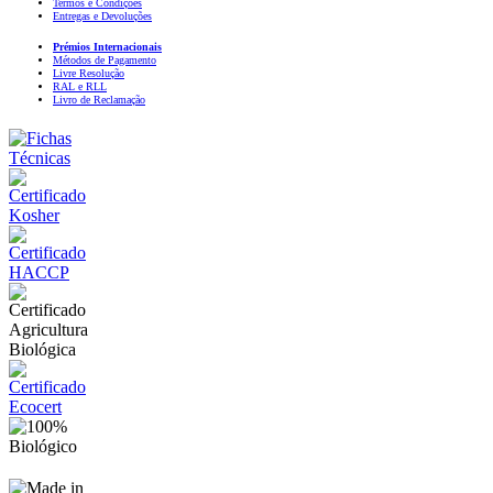
Termos e Condições
Entregas e Devoluções
Prémios Internacionais
Métodos de Pagamento
Livre Resolução
RAL e RLL
Livro de Reclamação