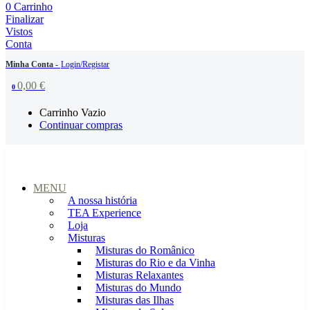
0
Carrinho
Finalizar
Vistos
Conta
Minha Conta -
Login/Registar
0,00
€
0
Carrinho Vazio
Continuar compras
MENU
A nossa história
TEA Experience
Loja
Misturas
Misturas do Românico
Misturas do Rio e da Vinha
Misturas Relaxantes
Misturas do Mundo
Misturas das Ilhas