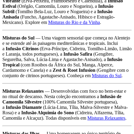
Vibrante
(Erva-Peixeira, Framboeseiro e Calêndula), a
Infusão
Estival
(Orégão, Camomila, Louro e Nogueira), a
Infusão
Subtil
(Tomilho Bela-Luz, Louro e Nogueira) e a
Infusão
Anisada
(Funcho, Agastache-Anisado, Hibisco e Estragão-
Mexicano). Explore em
Misturas do Rio e da Vinha
.
Misturas do Sul
— Uma viagem sensorial que começa no Alentejo
e se estende até às paisagens mediterrânicas e tropicais. Inclui
a
Infusão Citrinos
(Erva-Príncipe, Cidreira, Tomilho-Limão, Limão
e Laranja, todos portugueses), a
Infusão Safira
(Gengibre,
Segurelha, Salva, Lúcia-Lima e Agastache-Anisado), a
Infusão
Tropical
(com Rooibos da África do Sul, Manga, Alperce,
Cardamomo e Canela) e a
Zest & Root Infusion
(Gengibre com o
conjunto de citrinos portugueses). Conheça em
Misturas do Sul
.
Misturas Relaxantes
— Desenvolvidas com foco no bem-estar e
no ritual de descanso. Nesta coleção encontramos a
Infusão de
Camomila Silvestre
(100% Camomila Silvestre portuguesa),
a
Infusão Diamante
(Lúcia-Lima, Tília, Malva-Silvestre e Malva-
Rosa) e a
Infusão Alquimia do Sono
(Cidreira, Alfazema, Tília,
Camomila e Alcaçuz). Todas disponíveis em
Misturas Relaxantes
.
Misturas das Ilhas
— Uma homenagem ao único território de