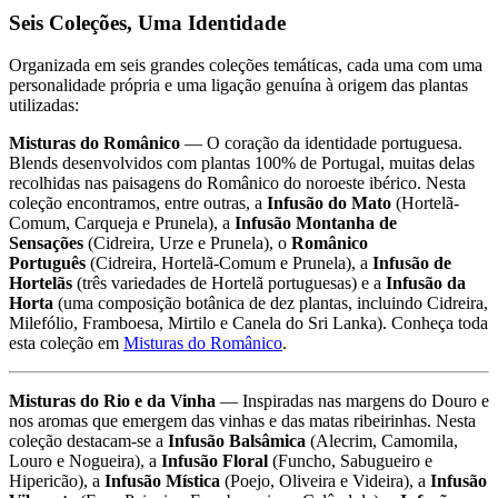
Seis Coleções, Uma Identidade
Organizada em seis grandes coleções temáticas, cada uma com uma
personalidade própria e uma ligação genuína à origem das plantas
utilizadas:
Misturas do Românico
— O coração da identidade portuguesa.
Blends desenvolvidos com plantas 100% de Portugal, muitas delas
recolhidas nas paisagens do Românico do noroeste ibérico. Nesta
coleção encontramos, entre outras, a
Infusão do Mato
(Hortelã-
Comum, Carqueja e Prunela), a
Infusão Montanha de
Sensações
(Cidreira, Urze e Prunela), o
Românico
Português
(Cidreira, Hortelã-Comum e Prunela), a
Infusão de
Hortelãs
(três variedades de Hortelã portuguesas) e a
Infusão da
Horta
(uma composição botânica de dez plantas, incluindo Cidreira,
Milefólio, Framboesa, Mirtilo e Canela do Sri Lanka). Conheça toda
esta coleção em
Misturas do Românico
.
Misturas do Rio e da Vinha
— Inspiradas nas margens do Douro e
nos aromas que emergem das vinhas e das matas ribeirinhas. Nesta
coleção destacam-se a
Infusão Balsâmica
(Alecrim, Camomila,
Louro e Nogueira), a
Infusão Floral
(Funcho, Sabugueiro e
Hipericão), a
Infusão Mística
(Poejo, Oliveira e Videira), a
Infusão