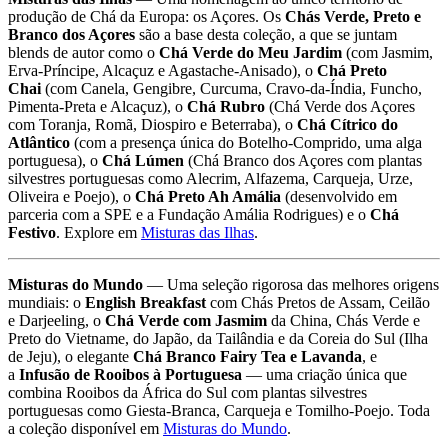
produção de Chá da Europa: os Açores. Os
Chás Verde, Preto e
Branco dos Açores
são a base desta coleção, a que se juntam
blends de autor como o
Chá Verde do Meu Jardim
(com Jasmim,
Erva-Príncipe, Alcaçuz e Agastache-Anisado), o
Chá Preto
Chai
(com Canela, Gengibre, Curcuma, Cravo-da-Índia, Funcho,
Pimenta-Preta e Alcaçuz), o
Chá Rubro
(Chá Verde dos Açores
com Toranja, Romã, Diospiro e Beterraba), o
Chá Cítrico do
Atlântico
(com a presença única do Botelho-Comprido, uma alga
portuguesa), o
Chá Lúmen
(Chá Branco dos Açores com plantas
silvestres portuguesas como Alecrim, Alfazema, Carqueja, Urze,
Oliveira e Poejo), o
Chá Preto Ah Amália
(desenvolvido em
parceria com a SPE e a Fundação Amália Rodrigues) e o
Chá
Festivo
. Explore em
Misturas das Ilhas
.
Misturas do Mundo
— Uma seleção rigorosa das melhores origens
mundiais: o
English Breakfast
com Chás Pretos de Assam, Ceilão
e Darjeeling, o
Chá Verde com Jasmim
da China, Chás Verde e
Preto do Vietname, do Japão, da Tailândia e da Coreia do Sul (Ilha
de Jeju), o elegante
Chá Branco Fairy Tea e Lavanda
, e
a
Infusão de Rooibos à Portuguesa
— uma criação única que
combina Rooibos da África do Sul com plantas silvestres
portuguesas como Giesta-Branca, Carqueja e Tomilho-Poejo. Toda
a coleção disponível em
Misturas do Mundo
.