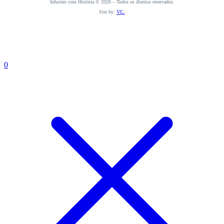
Infusões com História © 2026 – Todos os direitos reservados.
Site by:
VC.
0