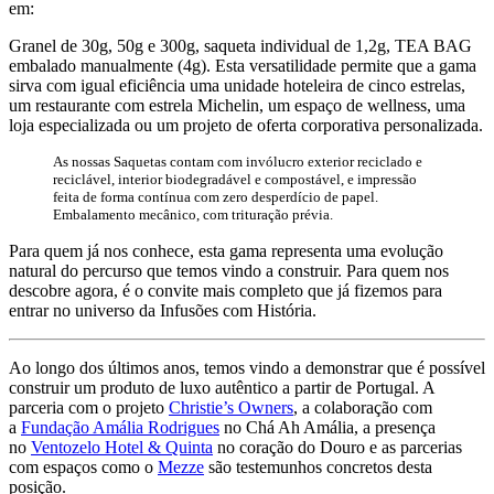
em:
Granel de 30g, 50g e 300g, saqueta individual de 1,2g, TEA BAG
embalado manualmente (4g). Esta versatilidade permite que a gama
sirva com igual eficiência uma unidade hoteleira de cinco estrelas,
um restaurante com estrela Michelin, um espaço de wellness, uma
loja especializada ou um projeto de oferta corporativa personalizada.
As nossas Saquetas contam com invólucro exterior reciclado e
reciclável, interior biodegradável e compostável, e impressão
feita de forma contínua com zero desperdício de papel.
Embalamento mecânico, com trituração prévia.
Para quem já nos conhece, esta gama representa uma evolução
natural do percurso que temos vindo a construir. Para quem nos
descobre agora, é o convite mais completo que já fizemos para
entrar no universo da Infusões com História.
Ao longo dos últimos anos, temos vindo a demonstrar que é possível
construir um produto de luxo autêntico a partir de Portugal. A
parceria com o projeto
Christie’s Owners
, a colaboração com
a
Fundação Amália Rodrigues
no Chá Ah Amália, a presença
no
Ventozelo Hotel & Quinta
no coração do Douro e as parcerias
com espaços como o
Mezze
são testemunhos concretos desta
posição.