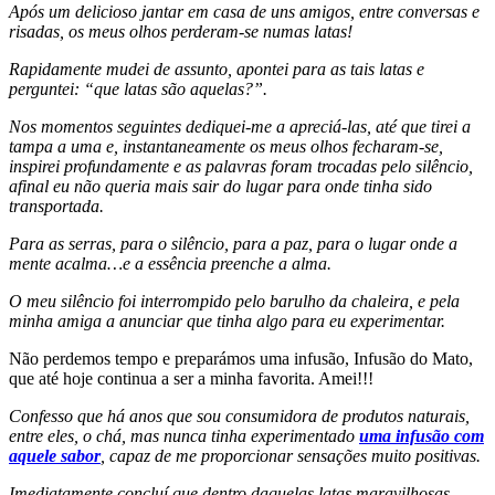
Após um delicioso jantar em casa de uns amigos, entre conversas e
risadas, os meus olhos perderam-se numas latas!
Rapidamente mudei de assunto, apontei para as tais latas e
perguntei: “que latas são aquelas?”.
Nos momentos seguintes dediquei-me a apreciá-las, até que tirei a
tampa a uma e, instantaneamente os meus olhos fecharam-se,
inspirei profundamente e as palavras foram trocadas pelo silêncio,
afinal eu não queria mais sair do lugar para onde tinha sido
transportada.
Para as serras, para o silêncio, para a paz, para o lugar onde a
mente acalma…e a essência preenche a alma.
O meu silêncio foi interrompido pelo barulho da chaleira, e pela
minha amiga a anunciar que tinha algo para eu experimentar.
Não perdemos tempo e preparámos uma infusão, Infusão do Mato,
que até hoje continua a ser a minha favorita. Amei!!!
Confesso que há anos que sou consumidora de produtos naturais,
entre eles, o chá, mas nunca tinha experimentado
uma infusão com
aquele sabor
, capaz de me proporcionar sensações muito positivas.
Imediatamente concluí que dentro daquelas latas maravilhosas,