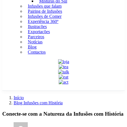
Misturas do Sul
Infusões que falam
Pairing de Infusões
Infusões de Comer
Experiência 360º
Ilustrações
Exportações
Parceiros
Notícias
Blog
Contactos
Início
Blog Infusões com História
Conecte-se com a Natureza da Infusões com História