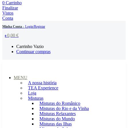
0
Carrinho
Finalizar
Vistos
Conta
Minha Conta -
Login/Registar
0,00
€
0
Carrinho Vazio
Continuar compras
MENU
A nossa história
TEA Experience
Loja
Misturas
Misturas do Românico
Misturas do Rio e da Vinha
Misturas Relaxantes
Misturas do Mundo
Misturas das Ilhas