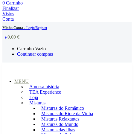
0
Carrinho
Finalizar
Vistos
Conta
Minha Conta -
Login/Registar
0,00
€
0
Carrinho Vazio
Continuar compras
MENU
A nossa história
TEA Experience
Loja
Misturas
Misturas do Românico
Misturas do Rio e da Vinha
Misturas Relaxantes
Misturas do Mundo
Misturas das Ilhas