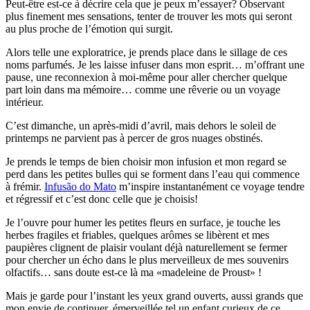
Peut-être est-ce à décrire cela que je peux m’essayer? Observant
plus finement mes sensations, tenter de trouver les mots qui seront
au plus proche de l’émotion qui surgit.
Alors telle une exploratrice, je prends place dans le sillage de ces
noms parfumés. Je les laisse infuser dans mon esprit… m’offrant une
pause, une reconnexion à moi-même pour aller chercher quelque
part loin dans ma mémoire… comme une rêverie ou un voyage
intérieur.
C’est dimanche, un après-midi d’avril, mais dehors le soleil de
printemps ne parvient pas à percer de gros nuages obstinés.
Je prends le temps de bien choisir mon infusion et mon regard se
perd dans les petites bulles qui se forment dans l’eau qui commence
à frémir.
Infusão do Mato
m’inspire instantanément ce voyage tendre
et régressif et c’est donc celle que je choisis!
Je l’ouvre pour humer les petites fleurs en surface, je touche les
herbes fragiles et friables, quelques arômes se libèrent et mes
paupières clignent de plaisir voulant déjà naturellement se fermer
pour chercher un écho dans le plus merveilleux de mes souvenirs
olfactifs… sans doute est-ce là ma «madeleine de Proust» !
Mais je garde pour l’instant les yeux grand ouverts, aussi grands que
mon envie de continuer, émerveillée tel un enfant curieux de ce