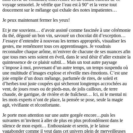
voyage sensoriel. Je vérifie que l’eau est à 90° et la verse tout
doucement sur le mélange qui exhale des notes impatientes…
Je peux maintenant fermer les yeux!
Et je me souviens… d’avoir assisté comme fascinée à une cérémonie
du thé, dégusté un bon vin, savouré un chocolat dit d’exception…
J’essaye d’entendre à nouveau les termes appropriés, visualiser les
gestes, me remémorer tous ces apprentissages. Je voudrais
reconnaître chaque arôme, m’enivrer de chacune de ses nuances afin
que tous mes sens soient en éveil, dans le seul désir d’aller extraire la
quintessence de ce plaisir subtil… Mais un tout autre paysage
s’impose à moi, provenant d’un autre temps, un temps suspendu où
une multitude d’images explose et réveille mes émotions. C’est une
joie emplie d’un doux mélange, parfumée de rires, de soleil et
d’herbes tout juste coupées qui sècheront longtemps accrochées au
vent, de joues roses ou de pieds-nus, de jolis cailloux, de terre
chaude, de garrigue, de rivière et de fraîcheur… Ici, ni le mental ni
les mots experts n’ont de place, la pensée se pose, seule la magie
agit, vivifiante et réconfortante.
Je porte mon attention sur une autre gorgée encore…puis les
suivantes m’invitent à aller de plus en plus profondément dans le
silence de mon esprit… Enthousiaste et serein, je le laisse
vagabonder comme il veut dans cet univers plein de merveilleuses