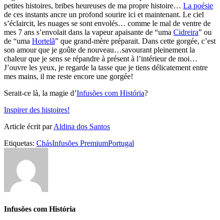
petites histoires, bribes heureuses de ma propre histoire…
La poésie
de ces instants ancre un profond sourire ici et maintenant. Le ciel
s’éclaircit, les nuages se sont envolés… comme le mal de ventre de
mes 7 ans s’envolait dans la vapeur apaisante de “uma
Cidreira
” ou
de “uma
Hortelã
” que grand-mère préparait. Dans cette gorgée, c’est
son amour que je goûte de nouveau…savourant pleinement la
chaleur que je sens se répandre à présent à l’intérieur de moi…
J’ouvre les yeux, je regarde la tasse que je tiens délicatement entre
mes mains, il me reste encore une gorgée!
Serait-ce là, la magie d’
Infusões com História
?
Inspirer des histoires!
Article écrit par
Aldina dos Santos
Etiquetas:
Chás
Infusões Premium
Portugal
Infusões com História