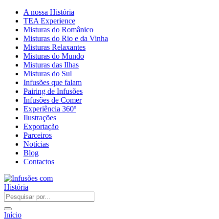
A nossa História
TEA Experience
Misturas do Românico
Misturas do Rio e da Vinha
Misturas Relaxantes
Misturas do Mundo
Misturas das Ilhas
Misturas do Sul
Infusões que falam
Pairing de Infusões
Infusões de Comer
Experiência 360º
Ilustrações
Exportação
Parceiros
Notícias
Blog
Contactos
Início