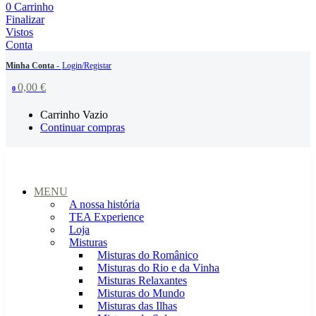
0
Carrinho
Finalizar
Vistos
Conta
Minha Conta -
Login/Registar
0,00
€
0
Carrinho Vazio
Continuar compras
MENU
A nossa história
TEA Experience
Loja
Misturas
Misturas do Românico
Misturas do Rio e da Vinha
Misturas Relaxantes
Misturas do Mundo
Misturas das Ilhas