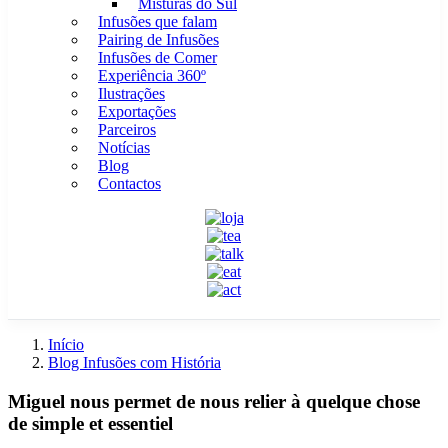
Misturas do Sul
Infusões que falam
Pairing de Infusões
Infusões de Comer
Experiência 360º
Ilustrações
Exportações
Parceiros
Notícias
Blog
Contactos
Início
Blog Infusões com História
Miguel nous permet de nous relier à quelque chose
de simple et essentiel