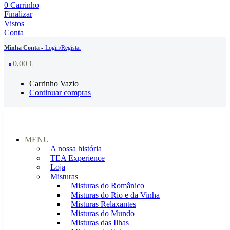
0
Carrinho
Finalizar
Vistos
Conta
Minha Conta -
Login/Registar
0,00
€
0
Carrinho Vazio
Continuar compras
MENU
A nossa história
TEA Experience
Loja
Misturas
Misturas do Românico
Misturas do Rio e da Vinha
Misturas Relaxantes
Misturas do Mundo
Misturas das Ilhas