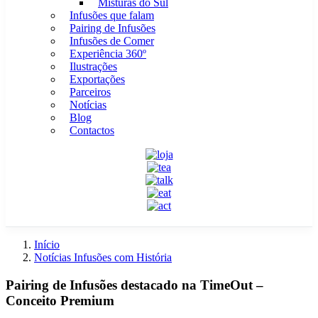
Misturas do Sul
Infusões que falam
Pairing de Infusões
Infusões de Comer
Experiência 360º
Ilustrações
Exportações
Parceiros
Notícias
Blog
Contactos
Início
Notícias Infusões com História
Pairing de Infusões destacado na TimeOut –
Conceito Premium