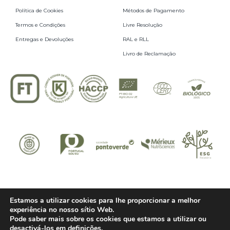
Política de Cookies
Métodos de Pagamento
Termos e Condições
Livre Resolução
Entregas e Devoluções
RAL e RLL
Livro de Reclamação
Estamos a utilizar cookies para lhe proporcionar a melhor
Site by:
VC.
experiência no nosso sítio Web.
Infusões com História © 2026 – Todos os direitos reservados.
Pode saber mais sobre os cookies que estamos a utilizar ou
desactivá-los em
definições
.