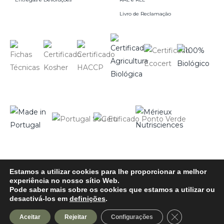
Livro de Reclamação
Estamos a utilizar cookies para lhe proporcionar a melhor
Site by:
VC.
experiência no nosso sítio Web.
Infusões com História © 2026 – Todos os direitos reservados.
Pode saber mais sobre os cookies que estamos a utilizar ou
desactivá-los em
definições
.
Fechar o bann
Aceitar
Rejeitar
0
Configurações