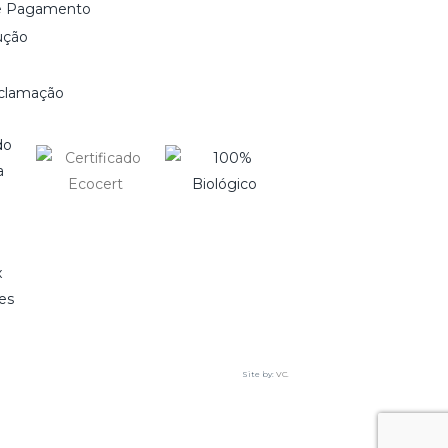
e Pagamento
ução
eclamação
0
Site by:
VC.