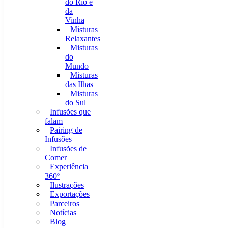
do Rio e
da
Vinha
Misturas
Relaxantes
Misturas
do
Mundo
Misturas
das Ilhas
Misturas
do Sul
Infusões que
falam
Pairing de
Infusões
Infusões de
Comer
Experiência
360º
Ilustrações
Exportações
Parceiros
Notícias
Blog