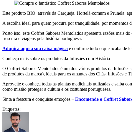
Este produto BIO, através da Carqueja, Hortelã-comum e Prunela, apr
A escolha ideal para quem procura por tranquilidade, por momentos de
Posto isto, este Coffret Sabores Mentolados apresenta razões mais do 
frescura e viagens pela história portuguesa.
Adquira aqui a sua caixa mágica
e confirme tudo o que acaba de ler
Conheça mais sobre os produtos da Infusões com História
O Coffret Sabores Mentolados é um dos vários produtos da Infusões com
de produtos da marca), ideais para os amantes dos Chás, Infusões e Ti
Aproveite e conheça todas as plantas medicinais utilizadas e saiba c
como missão proteger a cultura e os costumes portugueses.
Sinta a frescura e conquiste emoções –
Encomende o Coffret Sabore
Etiquetas: