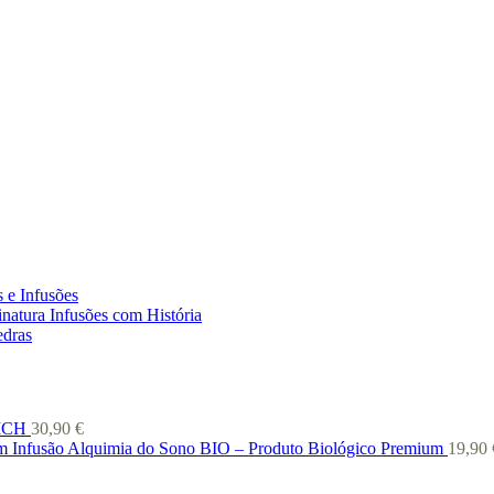
 e Infusões
natura Infusões com História
edras
 ICH
30,90
€
Infusão Alquimia do Sono BIO – Produto Biológico Premium
19,90