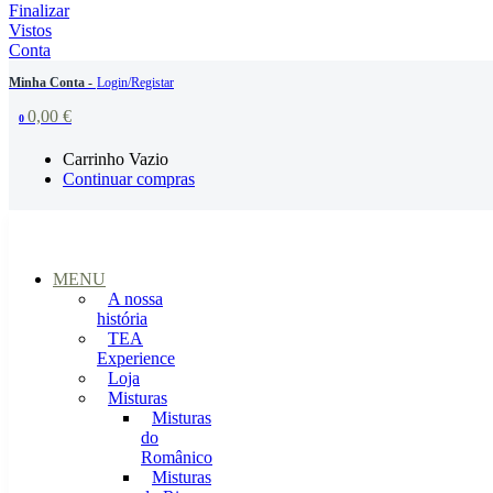
Finalizar
Vistos
Conta
Minha Conta -
Login/Registar
0,00
€
0
Carrinho Vazio
Continuar compras
MENU
A nossa
história
TEA
Experience
Loja
Misturas
Misturas
do
Românico
Misturas