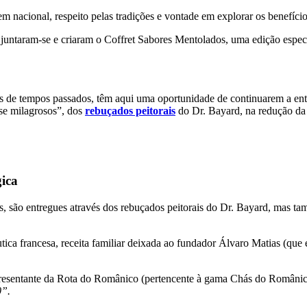
gem nacional, respeito pelas tradições e vontade em explorar os benefíci
 juntaram-se e criaram o Coffret Sabores Mentolados, uma edição especi
s de tempos passados, têm aqui uma oportunidade de continuarem a entre
se milagrosos”, dos
rebuçados peitorais
do Dr. Bayard, na redução da t
gica
ais, são entregues através dos rebuçados peitorais do Dr. Bayard, mas
tica francesa, receita familiar deixada ao fundador Álvaro Matias (qu
presentante da Rota do Românico (pertencente à gama Chás do Românic
0”.