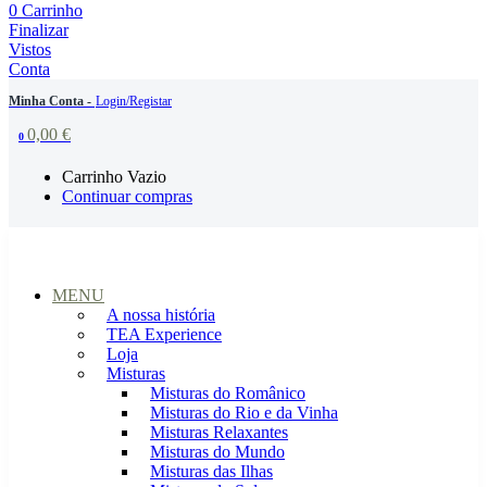
0
Carrinho
Finalizar
Vistos
Conta
Minha Conta -
Login/Registar
0,00
€
0
Carrinho Vazio
Continuar compras
MENU
A nossa história
TEA Experience
Loja
Misturas
Misturas do Românico
Misturas do Rio e da Vinha
Misturas Relaxantes
Misturas do Mundo
Misturas das Ilhas