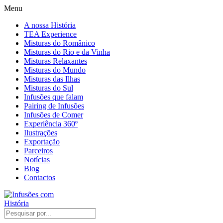
Menu
A nossa História
TEA Experience
Misturas do Românico
Misturas do Rio e da Vinha
Misturas Relaxantes
Misturas do Mundo
Misturas das Ilhas
Misturas do Sul
Infusões que falam
Pairing de Infusões
Infusões de Comer
Experiência 360º
Ilustrações
Exportação
Parceiros
Notícias
Blog
Contactos