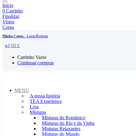
Início
0
Carrinho
Finalizar
Vistos
Conta
Minha Conta -
Login/Registar
0,00
€
0
Carrinho Vazio
Continuar compras
MENU
A nossa história
TEA Experience
Loja
Misturas
Misturas do Românico
Misturas do Rio e da Vinha
Misturas Relaxantes
Misturas do Mundo