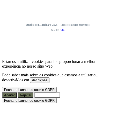
Infusões com História © 2026 – Todos os direitos reservados.
Site by:
VC.
Estamos a utilizar cookies para lhe proporcionar a melhor
experiência no nosso sítio Web.
Pode saber mais sobre os cookies que estamos a utilizar ou
desactivá-los em
.
definições
Fechar o banner do cookie GDPR
Aceitar
Rejeitar
Configurações
Fechar o banner do cookie GDPR