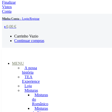
Finalizar
Vistos
Conta
Minha Conta -
Login/Registar
0,00
€
0
Carrinho Vazio
Continuar compras
MENU
A nossa
história
TEA
Experience
Loja
Misturas
Misturas
do
Românico
Misturas