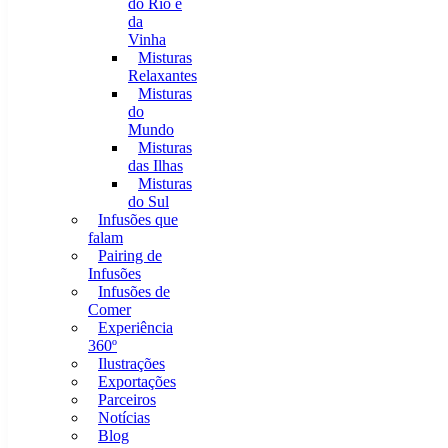
do Rio e
da
Vinha
Misturas
Relaxantes
Misturas
do
Mundo
Misturas
das Ilhas
Misturas
do Sul
Infusões que
falam
Pairing de
Infusões
Infusões de
Comer
Experiência
360º
Ilustrações
Exportações
Parceiros
Notícias
Blog