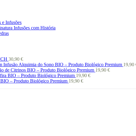
 e Infusões
natura Infusões com História
edras
 ICH
30,90
€
Infusão Alquimia do Sono BIO – Produto Biológico Premium
19,90
ão de Citrinos BIO – Produto Biológico Premium
19,90
€
afira BIO – Produto Biológico Premium
19,90
€
 BIO – Produto Biológico Premium
19,90
€