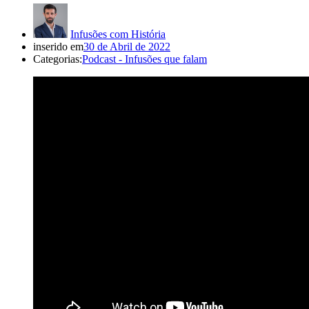
Infusões com História
inserido em
30 de Abril de 2022
Categorias:
Podcast - Infusões que falam