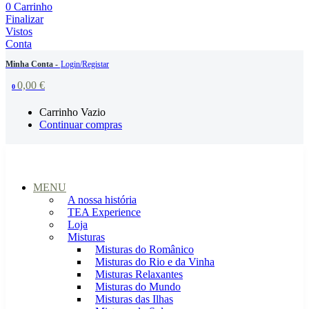
0
Carrinho
Finalizar
Vistos
Conta
Minha Conta -
Login/Registar
0,00
€
0
Carrinho Vazio
Continuar compras
MENU
A nossa história
TEA Experience
Loja
Misturas
Misturas do Românico
Misturas do Rio e da Vinha
Misturas Relaxantes
Misturas do Mundo
Misturas das Ilhas