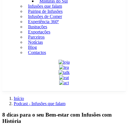
Misturas do Sul
Infusões que falam
Pairing de Infusões
Infusões de Comer
Experiência 360º
Ilustrações
Exportações
Parceiros
Notícias
Blog
Contactos
Início
Podcast - Infusões que falam
8 dicas para o seu Bem-estar com Infusões com
História