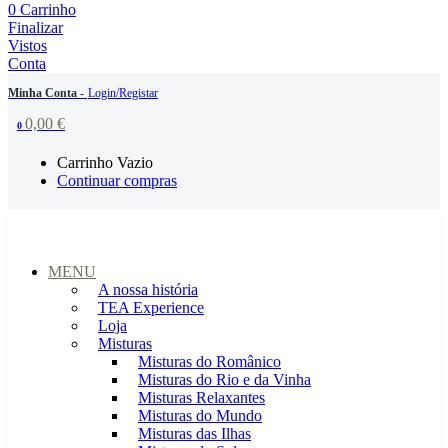
0
Carrinho
Finalizar
Vistos
Conta
Minha Conta -
Login/Registar
0,00
€
0
Carrinho Vazio
Continuar compras
MENU
A nossa história
TEA Experience
Loja
Misturas
Misturas do Românico
Misturas do Rio e da Vinha
Misturas Relaxantes
Misturas do Mundo
Misturas das Ilhas