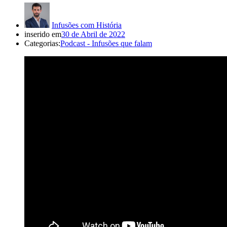
Infusões com História
inserido em
30 de Abril de 2022
Categorias:
Podcast - Infusões que falam