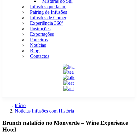
Misturas do Sul
Infusões que falam
Pairing de Infusões
Infusões de Comer
Experiência 360º
Ilustrações
Exportações
Parceiros
Notícias
Blog
Contactos
Início
Notícias Infusões com História
Brunch natalício no Monverde – Wine Experience
Hotel