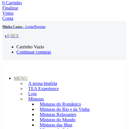
0
Carrinho
Finalizar
Vistos
Conta
Minha Conta -
Login/Registar
0,00
€
0
Carrinho Vazio
Continuar compras
MENU
A nossa história
TEA Experience
Loja
Misturas
Misturas do Românico
Misturas do Rio e da Vinha
Misturas Relaxantes
Misturas do Mundo
Misturas das Ilhas