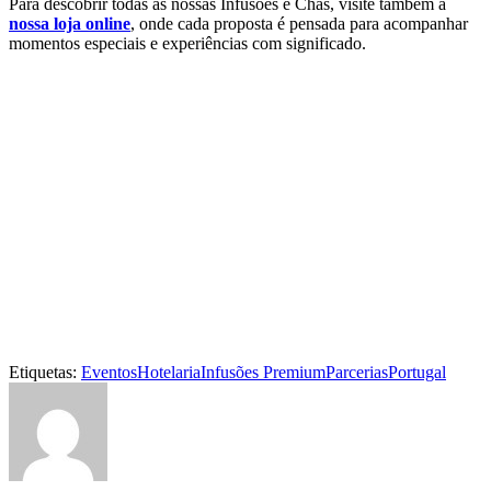
Para descobrir todas as nossas Infusões e Chás, visite também a
nossa loja online
, onde cada proposta é pensada para acompanhar
momentos especiais e experiências com significado.
Etiquetas:
Eventos
Hotelaria
Infusões Premium
Parcerias
Portugal