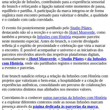
uma seleção de Infusões, contribuindo para a experiência sensorial
do brunch e reforçando a ligação natural entre momentos de pausa,
equilíbrio e partilha. A participação da marca integrou-se de forma
orgânica num encontro pensado para valorizar o detalhe, a qualidade
e o cuidado com cada convidado.
O evento foi posteriormente partilhado pelo
Studio Pilates
,
destacando não só a receção e o serviço do
Hotel Monverde
, como
também a presença da
Infusões com História
enquanto parceira
neste momento especial. Antes do brunch, o convite divulgado
refletia já o espírito de proximidade e celebração que viria a marcar
o encontro. É possível acompanhar o universo e as iniciativas dos
parceiros envolvidos através das respetivas plataformas digitais,
nomeadamente o
Hotel Monverde
, o
Studio Pilates
e
da Infusões
com História
, onde são partilhados registos e momentos associados
a eventos e parcerias.
Este brunch natalício reforça a relação da Infusões com História com
projetos que valorizam o bem-estar, a hospitalidade e a criação de
experiências autênticas, consolidando um percurso de colaborações
em contextos distintos mas alinhados nos mesmos valores.
Convidamo-lo a conhecer
outras parcerias da Infusões com História
e a explorar diferentes contextos onde as nossas Infusões marcam
presença através da
página dedicada às parcerias da marca
.