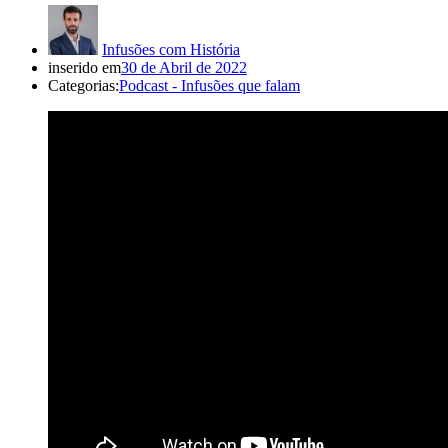
Infusões com História
inserido em
30 de Abril de 2022
Categorias:
Podcast - Infusões que falam