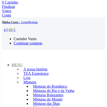
0
Carrinho
Finalizar
Vistos
Conta
Minha Conta -
Login/Registar
0,00
€
0
Carrinho Vazio
Continuar compras
MENU
A nossa história
TEA Experience
Loja
Misturas
Misturas do Românico
Misturas do Rio e da Vinha
Misturas Relaxantes
Misturas do Mundo
Misturas das Ilhas