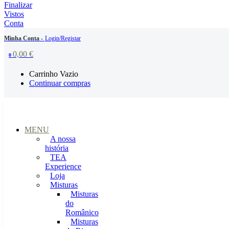
Finalizar
Vistos
Conta
Minha Conta -
Login/Registar
0,00
€
0
Carrinho Vazio
Continuar compras
MENU
A nossa
história
TEA
Experience
Loja
Misturas
Misturas
do
Românico
Misturas