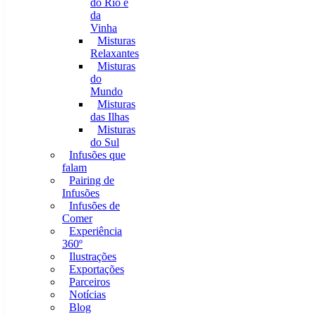
do Rio e
da
Vinha
Misturas
Relaxantes
Misturas
do
Mundo
Misturas
das Ilhas
Misturas
do Sul
Infusões que
falam
Pairing de
Infusões
Infusões de
Comer
Experiência
360º
Ilustrações
Exportações
Parceiros
Notícias
Blog