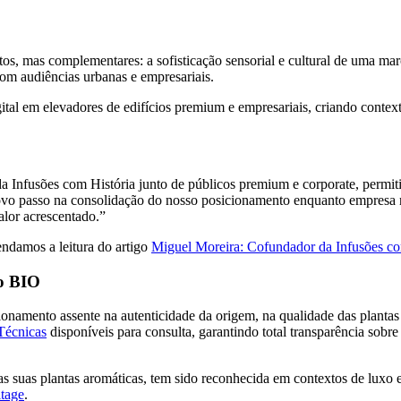
tos, mas complementares: a sofisticação sensorial e cultural de uma mar
om audiências urbanas e empresariais.
al em elevadores de edifícios premium e empresariais, criando contexto
a Infusões com História junto de públicos premium e corporate, permiti
vo passo na consolidação do nosso posicionamento enquanto empresa na
lor acrescentado.”
ndamos a leitura do artigo
Miguel Moreira: Cofundador da Infusões co
ão BIO
onamento assente na autenticidade da origem, na qualidade das plantas 
Técnicas
disponíveis para consulta, garantindo total transparência sob
as suas plantas aromáticas, tem sido reconhecida em contextos de luxo e
itage
.