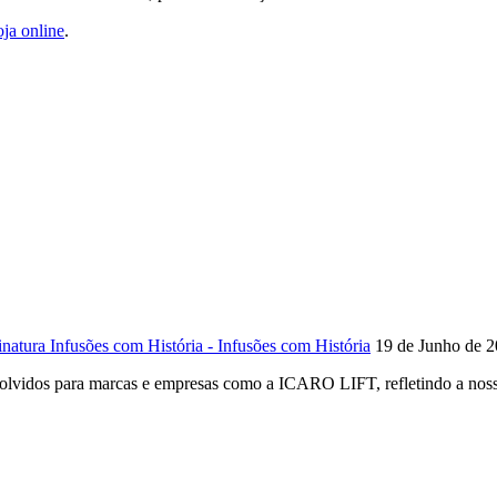
oja online
.
natura Infusões com História - Infusões com História
19 de Junho de 
lvidos para marcas e empresas como a ICARO LIFT, refletindo a nossa