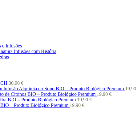
 e Infusões
natura Infusões com História
edras
 ICH
30,90
€
Infusão Alquimia do Sono BIO – Produto Biológico Premium
19,90
ão de Citrinos BIO – Produto Biológico Premium
19,90
€
afira BIO – Produto Biológico Premium
19,90
€
 BIO – Produto Biológico Premium
19,90
€