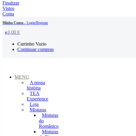
Finalizar
Vistos
Conta
Minha Conta -
Login/Registar
0,00
€
0
Carrinho Vazio
Continuar compras
MENU
A nossa
história
TEA
Experience
Loja
Misturas
Misturas
do
Românico
Misturas