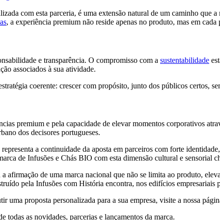
izada com esta parceria, é uma extensão natural de um caminho que a
as
, a experiência premium não reside apenas no produto, mas em cada 
sponsabilidade e transparência. O compromisso com a
sustentabilidade
est
ção associados à sua atividade.
tratégia coerente: crescer com propósito, junto dos públicos certos, s
ências premium e pela capacidade de elevar momentos corporativos atrav
bano dos decisores portugueses.
presenta a continuidade da aposta em parceiros com forte identidade, s
marca de Infusões e Chás BIO com esta dimensão cultural e sensorial 
a a afirmação de uma marca nacional que não se limita ao produto, ele
struído pela Infusões com História encontra, nos edifícios empresariai
tir uma proposta personalizada para a sua empresa, visite a nossa pági
de todas as novidades, parcerias e lançamentos da marca.