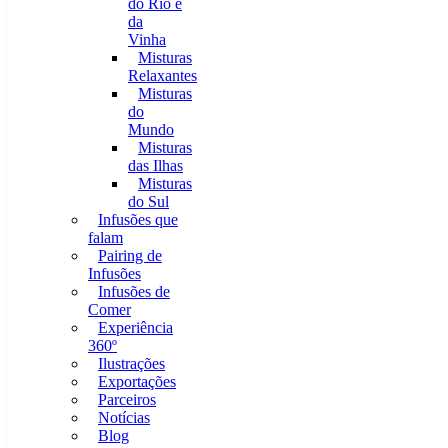
do Rio e
da
Vinha
Misturas
Relaxantes
Misturas
do
Mundo
Misturas
das Ilhas
Misturas
do Sul
Infusões que
falam
Pairing de
Infusões
Infusões de
Comer
Experiência
360º
Ilustrações
Exportações
Parceiros
Notícias
Blog