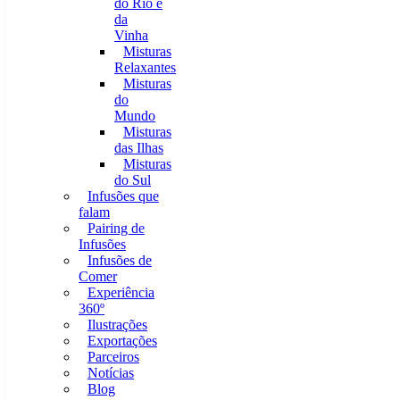
do Rio e
da
Vinha
Misturas
Relaxantes
Misturas
do
Mundo
Misturas
das Ilhas
Misturas
do Sul
Infusões que
falam
Pairing de
Infusões
Infusões de
Comer
Experiência
360º
Ilustrações
Exportações
Parceiros
Notícias
Blog