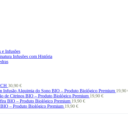
 e Infusões
natura Infusões com História
edras
 ICH
30,90
€
Infusão Alquimia do Sono BIO – Produto Biológico Premium
19,90
ão de Citrinos BIO – Produto Biológico Premium
19,90
€
afira BIO – Produto Biológico Premium
19,90
€
 BIO – Produto Biológico Premium
19,90
€