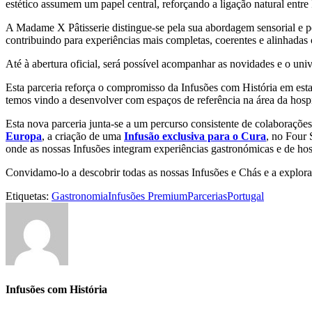
estético assumem um papel central, reforçando a ligação natural entr
A Madame X Pâtisserie distingue-se pela sua abordagem sensorial e pel
contribuindo para experiências mais completas, coerentes e alinhadas
Até à abertura oficial, será possível acompanhar as novidades e o uni
Esta parceria reforça o compromisso da Infusões com História em estar
temos vindo a desenvolver com espaços de referência na área da hospit
Esta nova parceria junta-se a um percurso consistente de colaboraçõe
Europa
, a criação de uma
Infusão exclusiva para o Cura
, no Four
onde as nossas Infusões integram experiências gastronómicas e de hos
Convidamo-lo a descobrir todas as nossas Infusões e Chás e a explor
Etiquetas:
Gastronomia
Infusões Premium
Parcerias
Portugal
Infusões com História