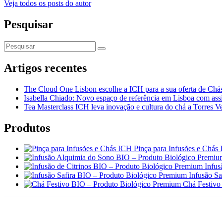
Veja todos os posts do autor
Pesquisar
Artigos recentes
The Cloud One Lisbon escolhe a ICH para a sua oferta de Chás
Isabella Chiado: Novo espaço de referência em Lisboa com assi
Tea Masterclass ICH leva inovação e cultura do chá a Torres V
Produtos
Pinça para Infusões e Chás
Infus
Infusão S
Chá Festivo