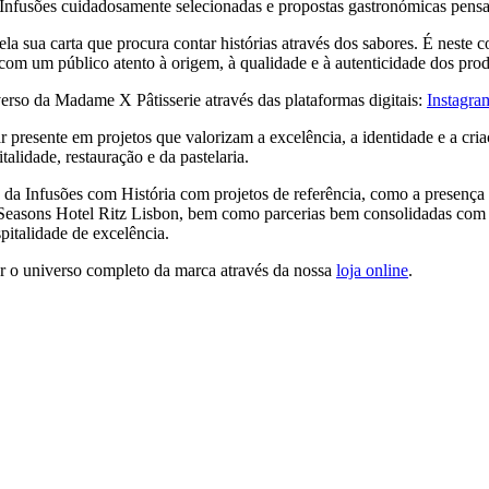
e Infusões cuidadosamente selecionadas e propostas gastronómicas pensa
a sua carta que procura contar histórias através dos sabores. É neste 
 com um público atento à origem, à qualidade e à autenticidade dos prod
verso da Madame X Pâtisserie através das plataformas digitais:
Instagra
 presente em projetos que valorizam a excelência, a identidade e a cri
alidade, restauração e da pastelaria.
s da Infusões com História com projetos de referência, como a presença
 Seasons Hotel Ritz Lisbon, bem como parcerias bem consolidadas com
pitalidade de excelência.
ar o universo completo da marca através da nossa
loja online
.