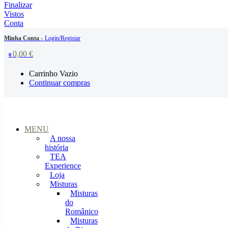
Finalizar
Vistos
Conta
Minha Conta -
Login/Registar
0,00
€
0
Carrinho Vazio
Continuar compras
MENU
A nossa
história
TEA
Experience
Loja
Misturas
Misturas
do
Românico
Misturas