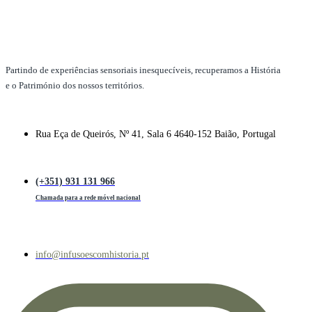
Partindo de experiências sensoriais inesquecíveis, recuperamos a História
e o Património dos nossos territórios.
Rua Eça de Queirós, Nº 41, Sala 6 4640-152 Baião, Portugal
(+351) 931 131 966
Chamada para a rede móvel nacional
info@infusoescomhistoria.pt