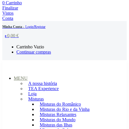
0
Carrinho
Finalizar
Vistos
Conta
Minha Conta -
Login/Registar
0,00
€
0
Carrinho Vazio
Continuar compras
MENU
A nossa história
TEA Experience
Loja
Misturas
Misturas do Românico
Misturas do Rio e da Vinha
Misturas Relaxantes
Misturas do Mundo
Misturas das Ilhas