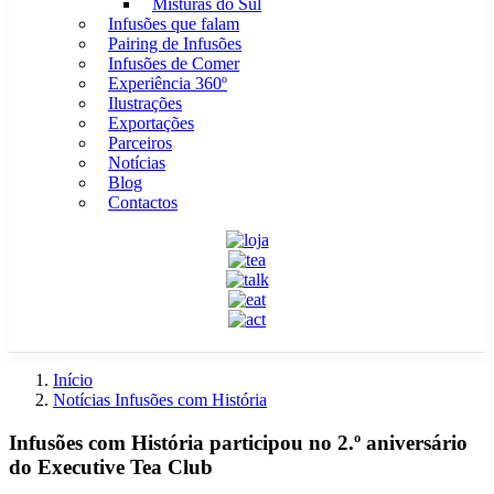
Misturas do Sul
Infusões que falam
Pairing de Infusões
Infusões de Comer
Experiência 360º
Ilustrações
Exportações
Parceiros
Notícias
Blog
Contactos
Início
Notícias Infusões com História
Infusões com História participou no 2.º aniversário
do Executive Tea Club