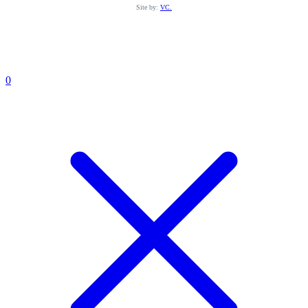
Site by:
VC.
0