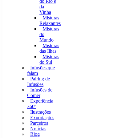
do Rio e
da
Vinha
Misturas
Relaxantes
Misturas
do
Mundo
Misturas
das Ilhas
Misturas
do Sul
Infusões que
falam
Pairing de
Infusões
Infusões de
Comer
Experiência
360º
Ilustrações
Exportações
Parceiros
Notícias
Blog