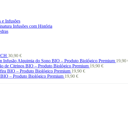
 e Infusões
natura Infusões com História
edras
 ICH
30,90
€
Infusão Alquimia do Sono BIO – Produto Biológico Premium
19,90
ão de Citrinos BIO – Produto Biológico Premium
19,90
€
afira BIO – Produto Biológico Premium
19,90
€
 BIO – Produto Biológico Premium
19,90
€