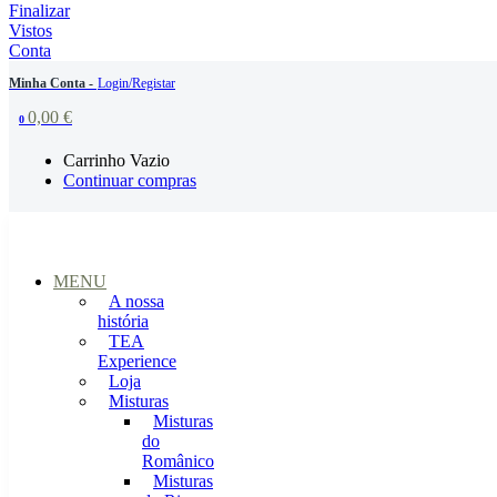
Finalizar
Vistos
Conta
Minha Conta -
Login/Registar
0,00
€
0
Carrinho Vazio
Continuar compras
MENU
A nossa
história
TEA
Experience
Loja
Misturas
Misturas
do
Românico
Misturas