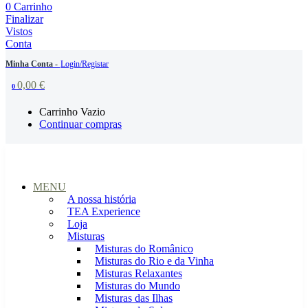
0
Carrinho
Finalizar
Vistos
Conta
Minha Conta -
Login/Registar
0,00
€
0
Carrinho Vazio
Continuar compras
MENU
A nossa história
TEA Experience
Loja
Misturas
Misturas do Românico
Misturas do Rio e da Vinha
Misturas Relaxantes
Misturas do Mundo
Misturas das Ilhas