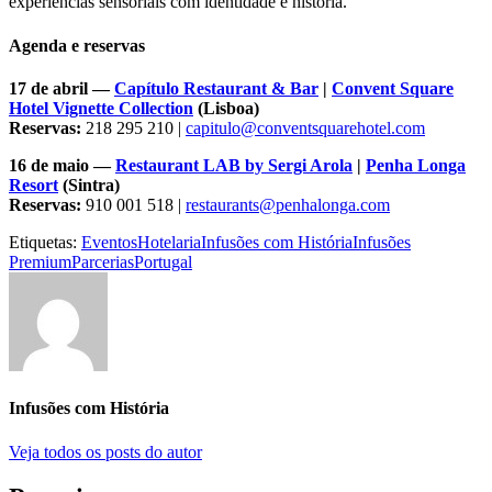
experiências sensoriais com identidade e história.
Agenda e reservas
17 de abril —
Capítulo Restaurant & Bar
|
Convent Square
Hotel Vignette Collection
(Lisboa)
Reservas:
218 295 210 |
capitulo@conventsquarehotel.com
16 de maio —
Restaurant LAB by Sergi Arola
|
Penha Longa
Resort
(Sintra)
Reservas:
910 001 518 |
restaurants@penhalonga.com
Etiquetas:
Eventos
Hotelaria
Infusões com História
Infusões
Premium
Parcerias
Portugal
Infusões com História
Veja todos os posts do autor