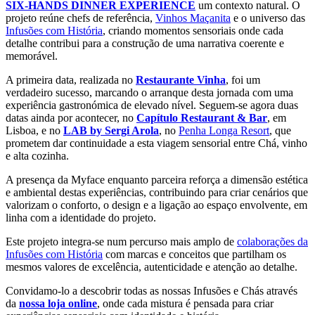
SIX-HANDS DINNER EXPERIENCE
um contexto natural. O
projeto reúne chefs de referência,
Vinhos Maçanita
e o universo das
Infusões com História
, criando momentos sensoriais onde cada
detalhe contribui para a construção de uma narrativa coerente e
memorável.
A primeira data, realizada no
Restaurante Vinha
, foi um
verdadeiro sucesso, marcando o arranque desta jornada com uma
experiência gastronómica de elevado nível. Seguem-se agora duas
datas ainda por acontecer, no
Capítulo Restaurant & Bar
, em
Lisboa, e no
LAB by Sergi Arola
, no
Penha Longa Resort
, que
prometem dar continuidade a esta viagem sensorial entre Chá, vinho
e alta cozinha.
A presença da Myface enquanto parceira reforça a dimensão estética
e ambiental destas experiências, contribuindo para criar cenários que
valorizam o conforto, o design e a ligação ao espaço envolvente, em
linha com a identidade do projeto.
Este projeto integra-se num percurso mais amplo de
colaborações da
Infusões com História
com marcas e conceitos que partilham os
mesmos valores de excelência, autenticidade e atenção ao detalhe.
Convidamo-lo a descobrir todas as nossas Infusões e Chás através
da
nossa loja online
, onde cada mistura é pensada para criar