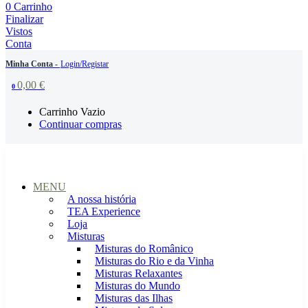
0
Carrinho
Finalizar
Vistos
Conta
Minha Conta -
Login/Registar
0,00
€
0
Carrinho Vazio
Continuar compras
MENU
A nossa história
TEA Experience
Loja
Misturas
Misturas do Românico
Misturas do Rio e da Vinha
Misturas Relaxantes
Misturas do Mundo
Misturas das Ilhas