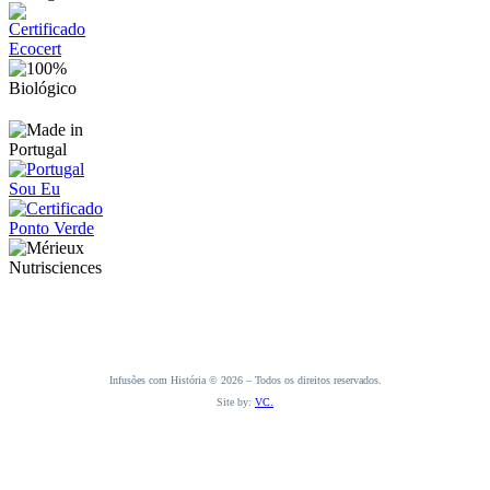
Infusões com História © 2026 – Todos os direitos reservados.
Site by:
VC.