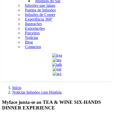
Misturas do Sul
Infusões que falam
Pairing de Infusões
Infusões de Comer
Experiência 360º
Ilustrações
Exportações
Parceiros
Notícias
Blog
Contactos
Início
Notícias Infusões com História
Myface junta-se ao TEA & WINE SIX-HANDS
DINNER EXPERIENCE