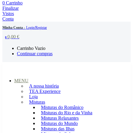
0
Carrinho
Finalizar
Vistos
Conta
Minha Conta -
Login/Registar
0,00
€
0
Carrinho Vazio
Continuar compras
MENU
A nossa história
TEA Experience
Loja
Misturas
Misturas do Românico
Misturas do Rio e da Vinha
Misturas Relaxantes
Misturas do Mundo
Misturas das Ilhas