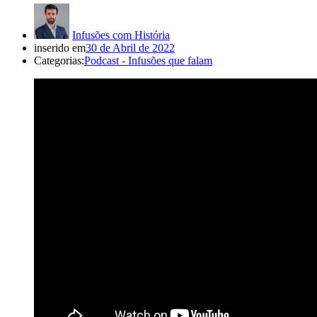
Infusões com História
inserido em
30 de Abril de 2022
Categorias:
Podcast - Infusões que falam