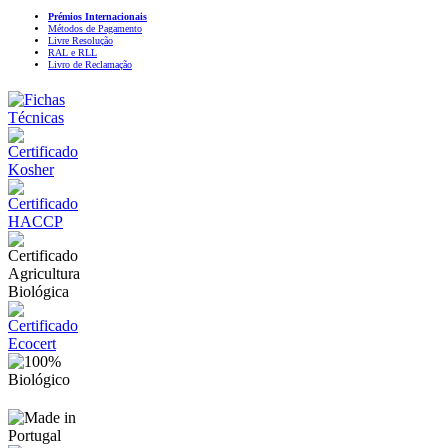
Prémios Internacionais
Métodos de Pagamento
Livre Resolução
RAL e RLL
Livro de Reclamação