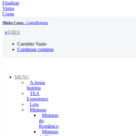
Finalizar
Vistos
Conta
Minha Conta -
Login/Registar
0,00
€
0
Carrinho Vazio
Continuar compras
MENU
A nossa
história
TEA
Experience
Loja
Misturas
Misturas
do
Românico
Misturas