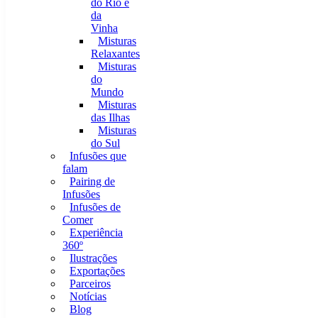
do Rio e
da
Vinha
Misturas
Relaxantes
Misturas
do
Mundo
Misturas
das Ilhas
Misturas
do Sul
Infusões que
falam
Pairing de
Infusões
Infusões de
Comer
Experiência
360º
Ilustrações
Exportações
Parceiros
Notícias
Blog