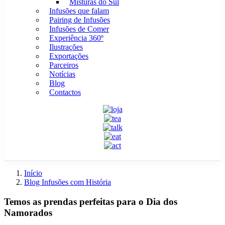
Misturas do Sul
Infusões que falam
Pairing de Infusões
Infusões de Comer
Experiência 360º
Ilustrações
Exportações
Parceiros
Notícias
Blog
Contactos
Início
Blog Infusões com História
Temos as prendas perfeitas para o Dia dos
Namorados