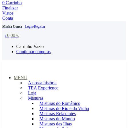
0
Carrinho
Finalizar
Vistos
Conta
Minha Conta -
Login/Registar
0,00
€
0
Carrinho Vazio
Continuar compras
MENU
A nossa história
TEA Experience
Loja
Misturas
Misturas do Românico
Misturas do Rio e da Vinha
Misturas Relaxantes
Misturas do Mundo
Misturas das Ilhas