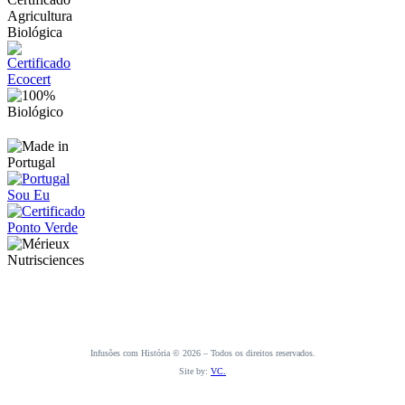
Infusões com História © 2026 – Todos os direitos reservados.
Site by:
VC.