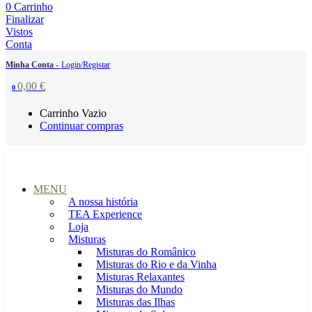
0
Carrinho
Finalizar
Vistos
Conta
Minha Conta -
Login/Registar
0,00
€
0
Carrinho Vazio
Continuar compras
MENU
A nossa história
TEA Experience
Loja
Misturas
Misturas do Românico
Misturas do Rio e da Vinha
Misturas Relaxantes
Misturas do Mundo
Misturas das Ilhas