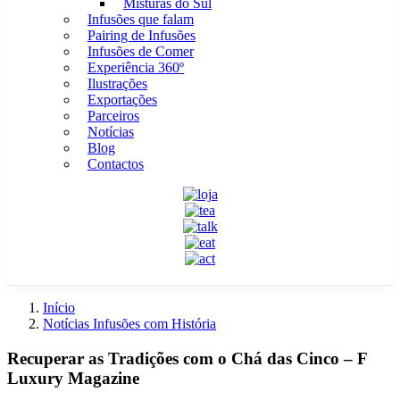
Misturas do Sul
Infusões que falam
Pairing de Infusões
Infusões de Comer
Experiência 360º
Ilustrações
Exportações
Parceiros
Notícias
Blog
Contactos
Início
Notícias Infusões com História
Recuperar as Tradições com o Chá das Cinco – F
Luxury Magazine