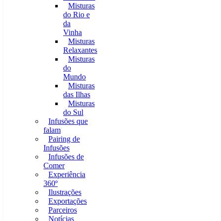
Misturas
do Rio e
da
Vinha
Misturas
Relaxantes
Misturas
do
Mundo
Misturas
das Ilhas
Misturas
do Sul
Infusões que
falam
Pairing de
Infusões
Infusões de
Comer
Experiência
360º
Ilustrações
Exportações
Parceiros
Notícias