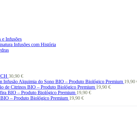
 e Infusões
natura Infusões com História
edras
 ICH
30,90
€
Infusão Alquimia do Sono BIO – Produto Biológico Premium
19,90
ão de Citrinos BIO – Produto Biológico Premium
19,90
€
afira BIO – Produto Biológico Premium
19,90
€
 BIO – Produto Biológico Premium
19,90
€