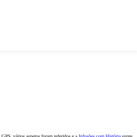
 GPS, vários aspetos foram referidos e a
Infusões com História
surge