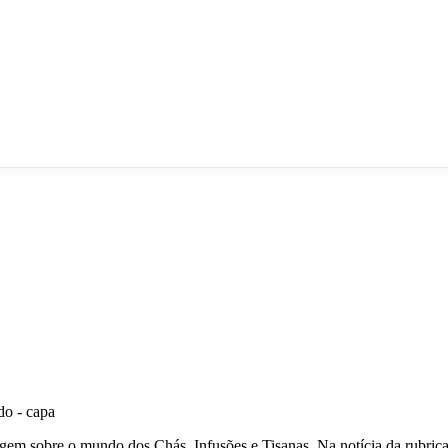
gem sobre o mundo dos Chás, Infusões e Tisanas. Na notícia da rubrica