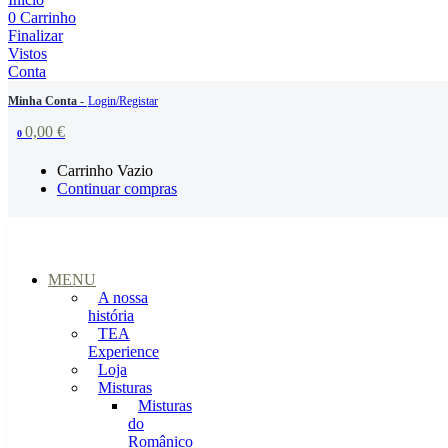
0
Carrinho
Finalizar
Vistos
Conta
Minha Conta -
Login/Registar
0,00
€
0
Carrinho Vazio
Continuar compras
MENU
A nossa
história
TEA
Experience
Loja
Misturas
Misturas
do
Românico