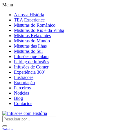
Menu
A nossa História
TEA Experience
Misturas do Românico
Misturas do Rio e da Vinha
Misturas Relaxantes
Misturas do Mundo
Misturas das Ilhas
Misturas do Sul
Infusões que falam
Pairing de Infusões
Infusões de Comer
Experiência 360º
Ilustrações
Exportação
Parceiros
Notícias
Blog
Contactos
Início