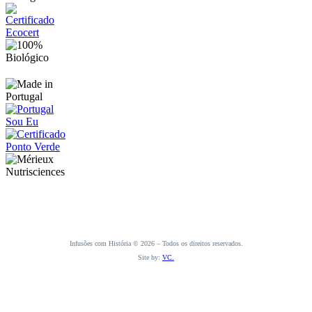
Infusões com História © 2026 – Todos os direitos reservados.
Site by:
VC.