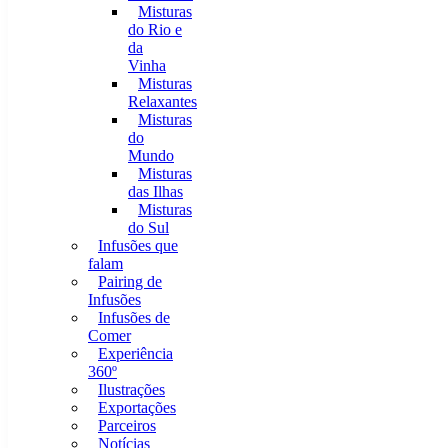
Misturas
do Rio e
da
Vinha
Misturas
Relaxantes
Misturas
do
Mundo
Misturas
das Ilhas
Misturas
do Sul
Infusões que
falam
Pairing de
Infusões
Infusões de
Comer
Experiência
360º
Ilustrações
Exportações
Parceiros
Notícias