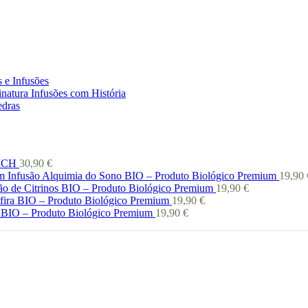
 e Infusões
natura Infusões com História
edras
 ICH
30,90
€
Infusão Alquimia do Sono BIO – Produto Biológico Premium
19,90
ão de Citrinos BIO – Produto Biológico Premium
19,90
€
afira BIO – Produto Biológico Premium
19,90
€
 BIO – Produto Biológico Premium
19,90
€