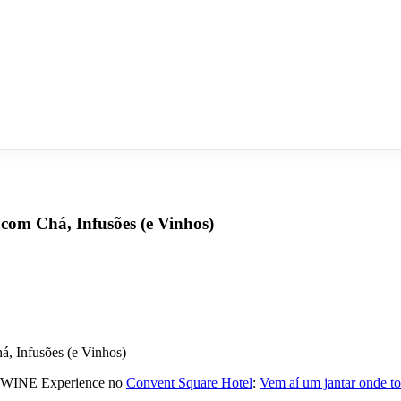
 com Chá, Infusões (e Vinhos)
 WINE Experience no
Convent Square Hotel
:
Vem aí um jantar onde to