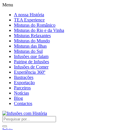
Menu
A nossa História
TEA Experience
Misturas do Românico
Misturas do Rio e da Vinha
Misturas Relaxantes
Misturas do Mundo
Misturas das Ilhas
Misturas do Sul
Infusões que falam
Pairing de Infusões
Infusões de Comer
Experiência 360º
Ilustrações
Exportação
Parceiros
Notícias
Blog
Contactos
Início