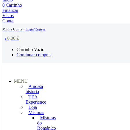
0
Carrinho
Finalizar
Vistos
Conta
Minha Conta -
Login/Registar
0,00
€
0
Carrinho Vazio
Continuar compras
MENU
A nossa
história
TEA
Experience
Loja
Misturas
Misturas
do
Românico