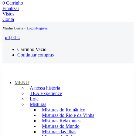
0
Carrinho
Finalizar
Vistos
Conta
Minha Conta -
Login/Registar
0,00
€
0
Carrinho Vazio
Continuar compras
MENU
A nossa história
TEA Experience
Loja
Misturas
Misturas do Românico
Misturas do Rio e da Vinha
Misturas Relaxantes
Misturas do Mundo
Misturas das Ilhas