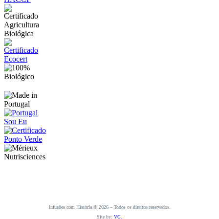
Infusões com História © 2026 – Todos os direitos reservados.
Site by:
VC.